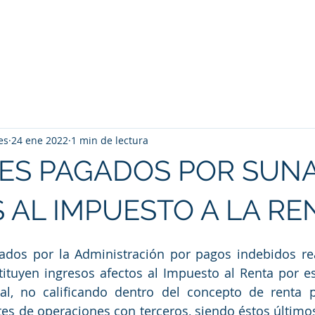
Inicio
Nosotros
servicios
ERP Contane
es
24 ene 2022
1 min de lectura
SES PAGADOS POR SUN
 AL IMPUESTO A LA RE
ados por la Administración por pagos indebidos rea
ituyen ingresos afectos al Impuesto al Renta por est
al, no calificando dentro del concepto de renta p
es de operaciones con terceros, siendo éstos últimos