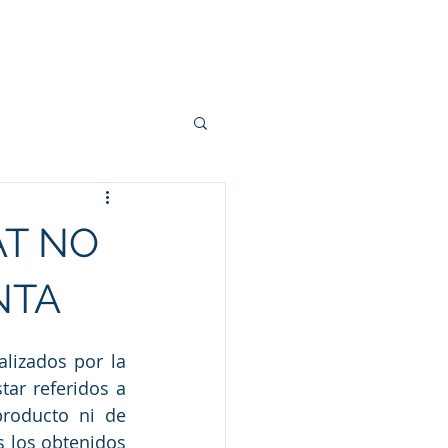
t
Blog
Contacto
AT NO
NTA
lizados por la 
ar referidos a 
roducto ni de 
 los obtenidos 