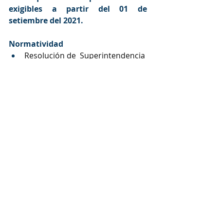
exigibles a partir del 01 de 
setiembre del 2021. 
Normatividad
Resolución de  Superintendencia 
N° 193-2020/SUNAT
Resolución de  Superintendencia 
N° 042-2021/SUNAT
Entradas recientes
Ver todo